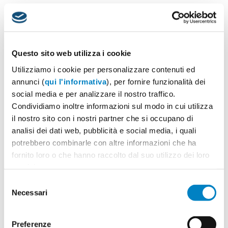
Archivi
Giugno 2025
Questo sito web utilizza i cookie
Marzo 2025
Utilizziamo i cookie per personalizzare contenuti ed
Ottobre 2024
annunci (
qui l'informativa
), per fornire funzionalità dei
Marzo 2023
social media e per analizzare il nostro traffico.
Gennaio 2023
Condividiamo inoltre informazioni sul modo in cui utilizza
Dicembre 2022
il nostro sito con i nostri partner che si occupano di
analisi dei dati web, pubblicità e social media, i quali
Novembre 2022
potrebbero combinarle con altre informazioni che ha
Luglio 2022
fornito loro o che hanno raccolto dal suo utilizzo dei loro
Maggio 2021
servizi.
Aprile 2021
Selezione
Necessari
Marzo 2021
del
consenso
Settembre 2020
Dicembre 2019
Preferenze