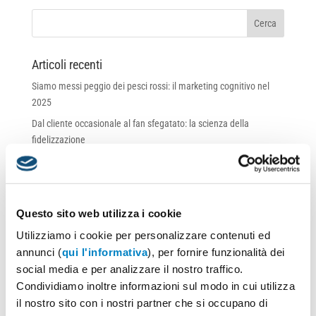
Articoli recenti
Siamo messi peggio dei pesci rossi: il marketing cognitivo nel
2025
Dal cliente occasionale al fan sfegatato: la scienza della
fidelizzazione
Gadget, fiere e strategie di crescita: come trasformare eventi in
opportunità per il tuo brand
LCA – Il Ciclo di Vita del Prodotto
Questo sito web utilizza i cookie
BadgeMe – Il Badge come efficace strumento di comunicazione
Utilizziamo i cookie per personalizzare contenuti ed
per il tuo Brand
annunci (
qui l'informativa
), per fornire funzionalità dei
social media e per analizzare il nostro traffico.
Commenti recenti
Condividiamo inoltre informazioni sul modo in cui utilizza
il nostro sito con i nostri partner che si occupano di
Archivi