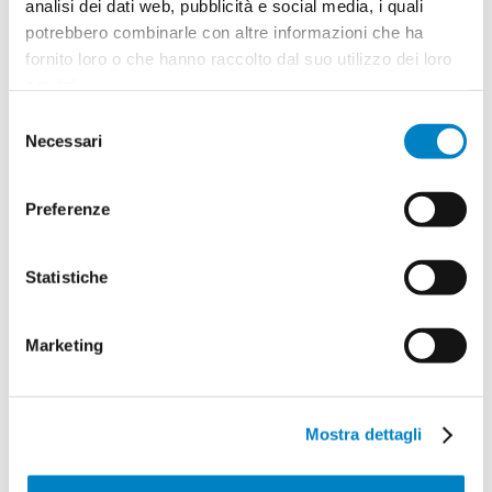
analisi dei dati web, pubblicità e social media, i quali
Giugno 2025
potrebbero combinarle con altre informazioni che ha
fornito loro o che hanno raccolto dal suo utilizzo dei loro
Marzo 2025
servizi.
Ottobre 2024
Selezione
Marzo 2023
Necessari
del
Gennaio 2023
consenso
Dicembre 2022
Preferenze
Novembre 2022
Luglio 2022
Statistiche
Maggio 2021
Aprile 2021
Marketing
Marzo 2021
Settembre 2020
Dicembre 2019
Mostra dettagli
Ottobre 2019
Settembre 2019