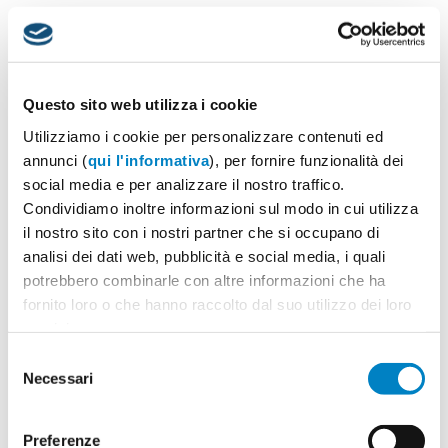
Archivi
Giugno 2025
Questo sito web utilizza i cookie
Marzo 2025
Utilizziamo i cookie per personalizzare contenuti ed
Ottobre 2024
annunci (
qui l'informativa
), per fornire funzionalità dei
Marzo 2023
social media e per analizzare il nostro traffico.
Gennaio 2023
Condividiamo inoltre informazioni sul modo in cui utilizza
Dicembre 2022
il nostro sito con i nostri partner che si occupano di
analisi dei dati web, pubblicità e social media, i quali
Novembre 2022
potrebbero combinarle con altre informazioni che ha
Luglio 2022
fornito loro o che hanno raccolto dal suo utilizzo dei loro
Maggio 2021
servizi.
Aprile 2021
Selezione
Necessari
Marzo 2021
del
consenso
Settembre 2020
Dicembre 2019
Preferenze