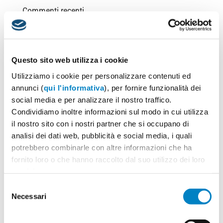
Commenti recenti
Archivi
Giugno 2025
Questo sito web utilizza i cookie
Marzo 2025
Utilizziamo i cookie per personalizzare contenuti ed
Ottobre 2024
annunci (
qui l'informativa
), per fornire funzionalità dei
social media e per analizzare il nostro traffico.
Marzo 2023
Condividiamo inoltre informazioni sul modo in cui utilizza
Gennaio 2023
il nostro sito con i nostri partner che si occupano di
Dicembre 2022
analisi dei dati web, pubblicità e social media, i quali
Novembre 2022
potrebbero combinarle con altre informazioni che ha
fornito loro o che hanno raccolto dal suo utilizzo dei loro
Luglio 2022
servizi.
Maggio 2021
Selezione
Aprile 2021
Necessari
del
Marzo 2021
consenso
Settembre 2020