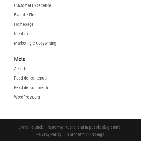
Customer Experience
Eventi e Fiere
Homepage
Ideabox
Marketing e Copywriting
Meta
Accedi
Feed dei contenuti
Feed dei commenti
WordPress.org
Brand To Stick - Trasforma i tuoi clienti in pubblicità gratuita |
Privacy Policy
| Un progetto di
Tuologo