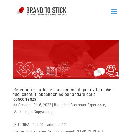
Retention – Tattiche e accorgimenti per evitare che i
tuoi clienti ti abbandonino per andare dalla
concorrenza
da
Simona
|
Dic 6, 2022
|
Branding
,
Customer Experience
,
Marketing e Copywriting
[3 1=”REALI” _i=”0″ _address=”0″
theme_builder_area=”et_body_layout” /] INDICE DEGLI