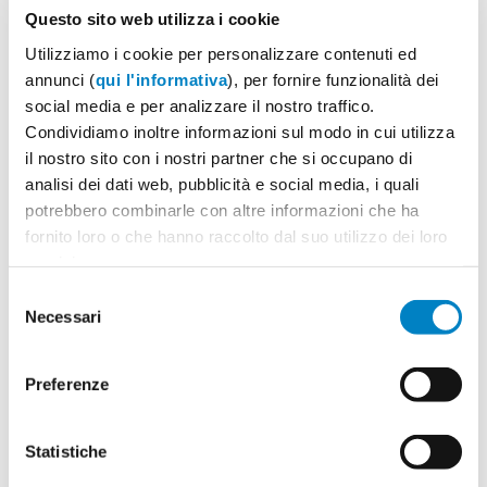
Questo sito web utilizza i cookie
Inoltre il messaggio promozionale non è
Utilizziamo i cookie per personalizzare contenuti ed
mai un concetto astratto dalla realtà,
annunci (
qui l'informativa
), per fornire funzionalità dei
non è un’identità isolata, anzi. Non
social media e per analizzare il nostro traffico.
Condividiamo inoltre informazioni sul modo in cui utilizza
appena lo recepiamo, lo collochiamo in
il nostro sito con i nostri partner che si occupano di
un contesto ben preciso fatto di
analisi dei dati web, pubblicità e social media, i quali
conoscenze e convinzioni personali, di
potrebbero combinarle con altre informazioni che ha
fornito loro o che hanno raccolto dal suo utilizzo dei loro
fatti ed esperienze pregresse. Così può
servizi.
capitare che il messaggio anziché
Selezione
comunicare esattamente ciò che
Necessari
del
desidera, venga in qualche modo
consenso
trasporto e in alcuni casi travisato,
Preferenze
perdendo la carica persuasiva iniziale e
trasformandosi in una comunicazione
Statistiche
inefficace.