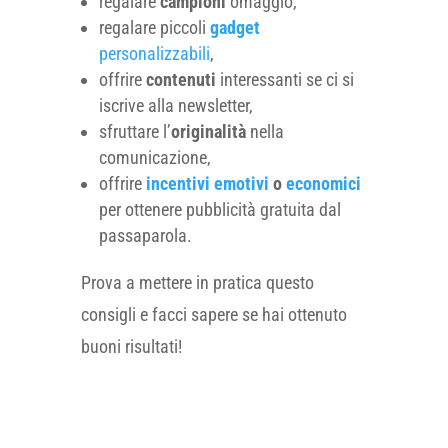
regalare
campioni
omaggio,
regalare piccoli
gadget
personalizzabili
,
offrire
contenuti
interessanti se ci si
iscrive alla newsletter,
sfruttare l’
originalità
nella
comunicazione,
offrire
incentivi emotivi
o
economici
per ottenere pubblicità gratuita dal
passaparola.
Prova a mettere in pratica questo
consigli e facci sapere se hai ottenuto
buoni risultati!