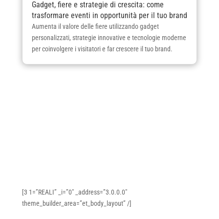
Gadget, fiere e strategie di crescita: come
trasformare eventi in opportunità per il tuo brand
Aumenta il valore delle fiere utilizzando gadget
personalizzati, strategie innovative e tecnologie moderne
per coinvolgere i visitatori e far crescere il tuo brand.
[3 1=”REALI” _i=”0″ _address=”3.0.0.0″
theme_builder_area=”et_body_layout” /]