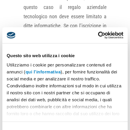
questo caso il regalo aziendale
tecnologico non deve essere limitato a
ditte informatiche. Se con l’iscrizione in
palestra apprezzerò gli auricolari
wireless per correre sul tapis roulant,
allo stesso modo potrò riceverli al corso
Questo sito web utilizza i cookie
di lingue per ascoltare filmati in lingua
Utilizziamo i cookie per personalizzare contenuti ed
originale.
annunci (
qui l'informativa
), per fornire funzionalità dei
social media e per analizzare il nostro traffico.
Il settore
tecnologia
ha una fetta di
Condividiamo inoltre informazioni sul modo in cui utilizza
mercato del
14%
ed è sempre ricco di
il nostro sito con i nostri partner che si occupano di
novità tra i gadget personalizzati: dalle
analisi dei dati web, pubblicità e social media, i quali
potrebbero combinarle con altre informazioni che ha
casse speaker di ultima tendenza agli
fornito loro o che hanno raccolto dal suo utilizzo dei loro
ultimi accessori trendy e originali per lo
servizi.
smartphone.
Selezione