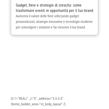
Gadget, fiere e strategie di crescita: come
trasformare eventi in opportunità per il tuo brand
Aumenta il valore delle fiere utilizzando gadget
personalizzati, strategie innovative e tecnologie moderne
per coinvolgere i visitatori e far crescere il tuo brand.
[3 1=”REALI” _i=”0″ _address=”3.0.0.0″
theme_builder_area=”et_body_layout” /]