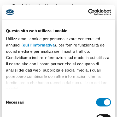
Qual è lo studio che porta su una
direzione invece di un’altra?
Cristiano: Quando progetto i loghi, parto dal logo
Questo sito web utilizza i cookie
in bianco e nero perché mi concentro sulle forme.
Utilizziamo i cookie per personalizzare contenuti ed
Lo costruisco pezzo per pezzo partendo dalla
annunci (
qui l'informativa
), per fornire funzionalità dei
forma e utilizzando il nero sul bianco per creare un
social media e per analizzare il nostro traffico.
logo monocromatico piatto.
Condividiamo inoltre informazioni sul modo in cui utilizza
il nostro sito con i nostri partner che si occupano di
analisi dei dati web, pubblicità e social media, i quali
Negli step successivi comincio ad aggiungere
potrebbero combinarle con altre informazioni che ha
colore e sfumature (anche se non sono molto a
fornito loro o che hanno raccolto dal suo utilizzo dei loro
favore delle sfumature sui loghi) e, questo tipo di
servizi.
processo, mi permette di poter tornare indietro.
Selezione
Necessari
del
Se ad un certo punto devo riprodurre un logo sulla
consenso