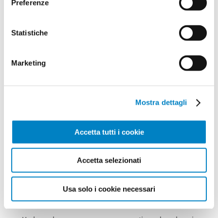
matita e ho a disposizione un colore solo, so già
Preferenze
che quel logo può essere riprodotto a un colore
perché è nato a un colore unico. In ogni momento
Statistiche
posso tornare indietro nel processo e utilizzare il
logo monocromatico per risolvere il problema.
Marketing
Questa cosa la faccio per tutti i loghi e per tutti i
clienti. Anche quando mi dicono: «No, tanto devo
Mostra dettagli
stamparlo su dei camion e ho a disposizione tutti i
Accetta tutti i cookie
colori del mondo», in ogni caso prevedo un logo
bidimensionale piatto perché, al contrario, è troppo
Accetta selezionati
complicato partire da un logo complesso con tanti
colori con sfumature o ombre e ridurlo a un logo
Usa solo i cookie necessari
monocromatico.