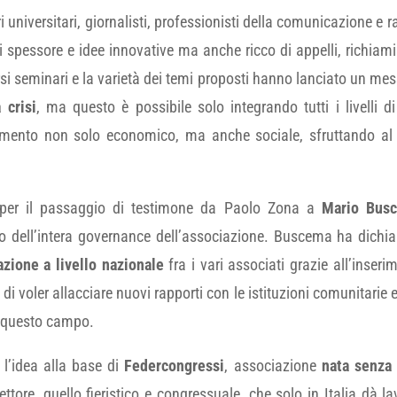
i universitari, giornalisti, professionisti della comunicazione e r
 spessore e idee innovative ma anche ricco di appelli, richiami e 
ersi seminari e la varietà dei temi proposti hanno lanciato un m
 crisi
, ma questo è possibile solo integrando tutti i livelli
ento non solo economico, ma anche sociale, sfruttando al m
 per il passaggio di testimone da Paolo Zona a
Mario Busc
ell’intera governance dell’associazione. Buscema ha dichiara
zione a livello nazionale
fra i vari associati grazie all’inseri
 di voler allacciare nuovi rapporti con le istituzioni comunitarie 
in questo campo.
l’idea alla base di
Federcongressi
, associazione
nata senza 
ettore, quello fieristico e congressuale, che solo in Italia dà